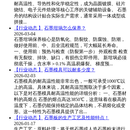
耐高温性、导热性和化学稳定性，成为晶圆镀膜、硅片
烧结、电子元件焙烧等核心工序的关键辅助设备。 石墨
舟的结构设计贴合实际生产需求，通常采用一体成型或
拼接...
【行业动态 】
石墨坩埚怎么保养？
2026-03-04
石墨坩埚保养核心是防氧化、防裂纹、防腐蚀、防潮，
做好使用前、中、后全流程规范，可大幅延长寿命。
一、使用前：预热与检查（防裂第一步） 外观检查 检查
有无裂纹、掉块、缺口，有损伤立即停用。 新坩埚必须
彻底干燥，含水率＞0.1% 高温易爆裂。 梯度预...
【行业动态 】
石墨模具可以耐多少度？
2026-02-03
石墨模具的耐高温性能非常出色，一般可承受1000℃以
上的高温。具体来说，其耐高温范围取决于多个因素，
以下是对石墨模具耐高温性能的详细分析： 一、石墨材
料的高熔点 石墨的熔点高达3850℃，这意味着在极高的
温度下，石墨仍能保持稳定的晶体结构，不易熔化或变
形。这一特性为石墨模具提供了出...
【行业动态 】
石墨板的生产工艺及性能特点！
2026-01-17
生产工艺：原料处理：将天然石墨或人造石墨粉末进行