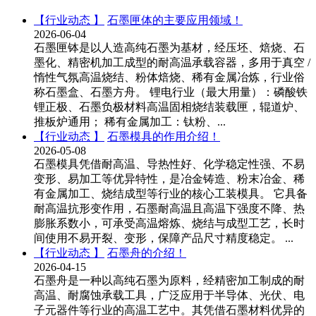
【行业动态 】
石墨匣体的主要应用领域！
2026-06-04
石墨匣钵是以人造高纯石墨为基材，经压坯、焙烧、石
墨化、精密机加工成型的耐高温承载容器，多用于真空 /
惰性气氛高温烧结、粉体焙烧、稀有金属冶炼，行业俗
称石墨盒、石墨方舟。 锂电行业（最大用量）：磷酸铁
锂正极、石墨负极材料高温固相烧结装载匣，辊道炉、
推板炉通用； 稀有金属加工：钛粉、...
【行业动态 】
石墨模具的作用介绍！
2026-05-08
石墨模具凭借耐高温、导热性好、化学稳定性强、不易
变形、易加工等优异特性，是冶金铸造、粉末冶金、稀
有金属加工、烧结成型等行业的核心工装模具。 它具备
耐高温抗形变作用，石墨耐高温且高温下强度不降、热
膨胀系数小，可承受高温熔炼、烧结与成型工艺，长时
间使用不易开裂、变形，保障产品尺寸精度稳定。 ...
【行业动态 】
石墨舟的介绍！
2026-04-15
石墨舟是一种以高纯石墨为原料，经精密加工制成的耐
高温、耐腐蚀承载工具，广泛应用于半导体、光伏、电
子元器件等行业的高温工艺中。其凭借石墨材料优异的