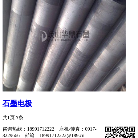
石墨电极
共
1
页
7
条
咨询热线：18991712222 座机/传真：0917-
8229666 邮箱：18991712222@189.cn