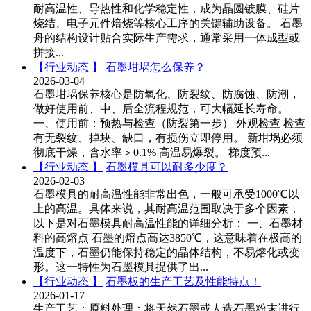
耐高温性、导热性和化学稳定性，成为晶圆镀膜、硅片
烧结、电子元件焙烧等核心工序的关键辅助设备。 石墨
舟的结构设计贴合实际生产需求，通常采用一体成型或
拼接...
【行业动态 】
石墨坩埚怎么保养？
2026-03-04
石墨坩埚保养核心是防氧化、防裂纹、防腐蚀、防潮，
做好使用前、中、后全流程规范，可大幅延长寿命。
一、使用前：预热与检查（防裂第一步） 外观检查 检查
有无裂纹、掉块、缺口，有损伤立即停用。 新坩埚必须
彻底干燥，含水率＞0.1% 高温易爆裂。 梯度预...
【行业动态 】
石墨模具可以耐多少度？
2026-02-03
石墨模具的耐高温性能非常出色，一般可承受1000℃以
上的高温。具体来说，其耐高温范围取决于多个因素，
以下是对石墨模具耐高温性能的详细分析： 一、石墨材
料的高熔点 石墨的熔点高达3850℃，这意味着在极高的
温度下，石墨仍能保持稳定的晶体结构，不易熔化或变
形。这一特性为石墨模具提供了出...
【行业动态 】
石墨板的生产工艺及性能特点！
2026-01-17
生产工艺：原料处理：将天然石墨或人造石墨粉末进行