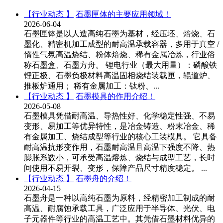
【行业动态 】
石墨匣体的主要应用领域！
2026-06-04
石墨匣钵是以人造高纯石墨为基材，经压坯、焙烧、石
墨化、精密机加工成型的耐高温承载容器，多用于真空 /
惰性气氛高温烧结、粉体焙烧、稀有金属冶炼，行业俗
称石墨盒、石墨方舟。 锂电行业（最大用量）：磷酸铁
锂正极、石墨负极材料高温固相烧结装载匣，辊道炉、
推板炉通用； 稀有金属加工：钛粉、...
【行业动态 】
石墨模具的作用介绍！
2026-05-08
石墨模具凭借耐高温、导热性好、化学稳定性强、不易
变形、易加工等优异特性，是冶金铸造、粉末冶金、稀
有金属加工、烧结成型等行业的核心工装模具。 它具备
耐高温抗形变作用，石墨耐高温且高温下强度不降、热
膨胀系数小，可承受高温熔炼、烧结与成型工艺，长时
间使用不易开裂、变形，保障产品尺寸精度稳定。 ...
【行业动态 】
石墨舟的介绍！
2026-04-15
石墨舟是一种以高纯石墨为原料，经精密加工制成的耐
高温、耐腐蚀承载工具，广泛应用于半导体、光伏、电
子元器件等行业的高温工艺中。其凭借石墨材料优异的